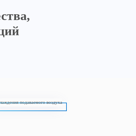
ства,
ций