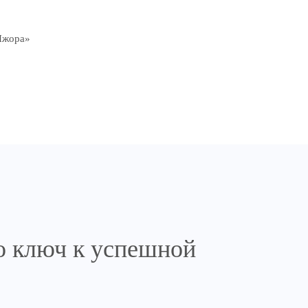
Ижора»
о ключ к успешной