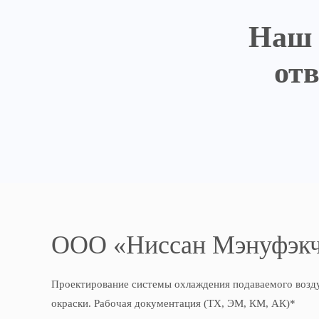
Наш 
от
OOO «Ниссан Мэнуфэк
Проектирование системы охлаждения подаваемого возду
окраски. Рабочая документация (ТХ, ЭМ, КМ, АК)*